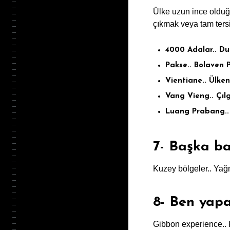
Ülke uzun ince olduğu
çıkmak veya tam ters
4000 Adalar.. Du
Pakse.. Bolaven P
Vientiane.. Ülkeni
Vang Vieng.. Çılgı
Luang Prabang.. 
7- Başka ba
Kuzey bölgeler.. Yağmu
8- Ben yap
Gibbon experience.. K