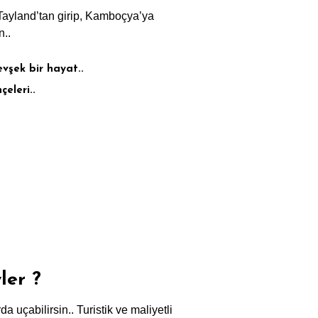
 Tayland’tan girip, Kamboçya’ya
n..
vşek bir hayat..
eleri..
ler ?
 uçabilirsin.. Turistik ve maliyetli