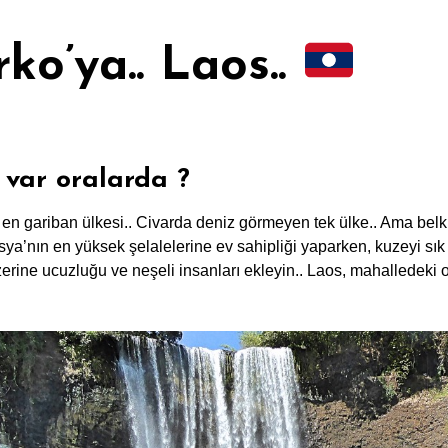
rko’ya.. Laos..
z var oralarda ?
n gariban ülkesi.. Civarda deniz görmeyen tek ülke.. Ama belk
ya’nın en yüksek şelalelerine ev sahipliği yaparken, kuzeyi sı
erine ucuzluğu ve neşeli insanları ekleyin.. Laos, mahalledeki o
.