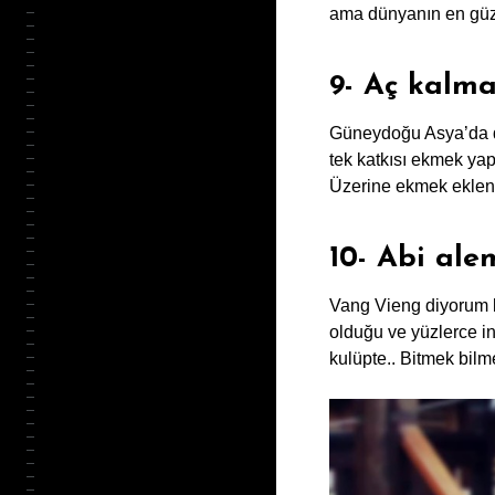
ama dünyanın en güz
9- Aç kalma
Güneydoğu Asya’da dü
tek katkısı ekmek yap
Üzerine ekmek eklenin
10- Abi ale
Vang Vieng diyorum b
olduğu ve yüzlerce in
kulüpte.. Bitmek bilm