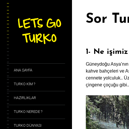
Sor Tu
1- Ne işimi
Güneydoğu Asya’nın e
ANA SAYFA
kahve bahçeleri ve As
cennete yolculuk.. Üz
TURKO KİM ?
çingene çoçuğu gibi.
HAZIRLIKLAR
TURKO NEREDE ?
TURKO DÜNYASI