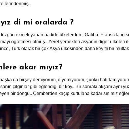
ellerindenmiş..
yız di mi oralarda ?
zgün ekmek yapan nadide ülkelerden.. Galiba, Fransızların söm
mayı öğretmesi olmuş.. Yerel yemekleri asyanın diğer ülkeleri ile
ce, Türk olarak bir çok Asya ülkesinden daha keyifli bir mutfak 
mlere akar mıyız?
aşka da birşey demiyorum, diyemiyorum, çünkü hatırlamıyorum.
sanın çılgınlar gibi eğlendiği bir köy.. Bir sonraki akşam aynı yü
eyen bir döngü.. Çemberden kaçıp kurtulana kadar sınırsız eğle