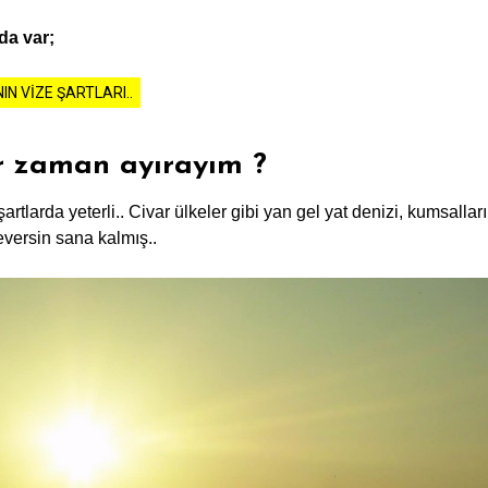
da var;
N VIZE ŞARTLARI..
r zaman ayırayım ?
şartlarda yeterli.. Civar ülkeler gibi yan gel yat denizi, kumsallar
eversin sana kalmış..