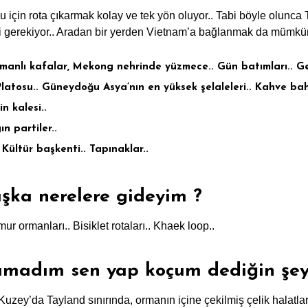
 için rota çıkarmak kolay ve tek yön oluyor.. Tabi böyle olunca
i gerekiyor.. Aradan bir yerden Vietnam’a bağlanmak da mümkü
manlı kafalar, Mekong nehrinde yüzmece.. Gün batımları.. Ge
latosu.. Güneydoğu Asya’nın en yüksek şelaleleri.. Kahve bahç
n kalesi..
n partiler..
Kültür başkenti.. Tapınaklar..
şka nerelere gideyim ?
r ormanları.. Bisiklet rotaları.. Khaek loop..
amadım sen yap koçum dediğin şey
uzey’da Tayland sınırında, ormanın içine çekilmiş çelik halatlarda