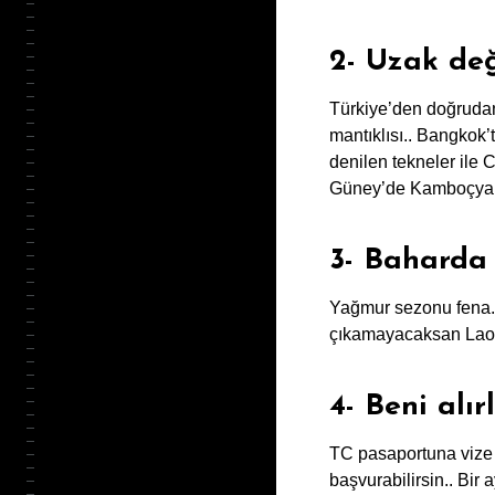
2- Uzak değ
Türkiye’den doğrudan 
mantıklısı.. Bangkok’
denilen tekneler ile 
Güney’de Kamboçya’d
3- Baharda
Yağmur sezonu fena.. 
çıkamayacaksan Laos’
4- Beni alır
TC pasaportuna vize
başvurabilirsin.. Bir a