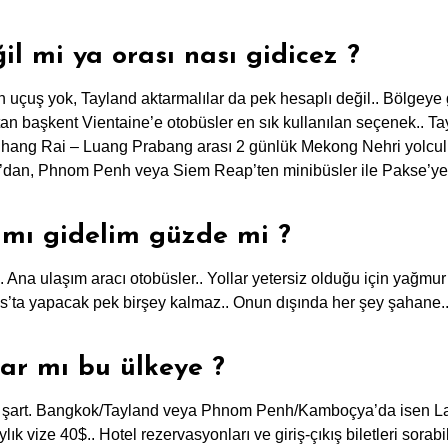
il mi ya orası nası gidicez ?
uçuş yok, Tayland aktarmalılar da pek hesaplı değil.. Bölgeye 
tan başkent Vientaine’e otobüsler en sık kullanılan seçenek.. T
Chang Rai – Luang Prabang arası 2 günlük Mekong Nehri yolculuğu
an, Phnom Penh veya Siem Reap’ten minibüsler ile Pakse’ye ka
 mı gidelim güzde mi ?
Ana ulaşım aracı otobüsler.. Yollar yetersiz olduğu için yağmur
ta yapacak pek birşey kalmaz.. Onun dışında her şey şahane..
lar mı bu ülkeye ?
 şart. Bangkok/Tayland veya Phnom Penh/Kamboçya’da isen La
ylık vize 40$.. Hotel rezervasyonları ve giriş-çıkış biletleri sorabili