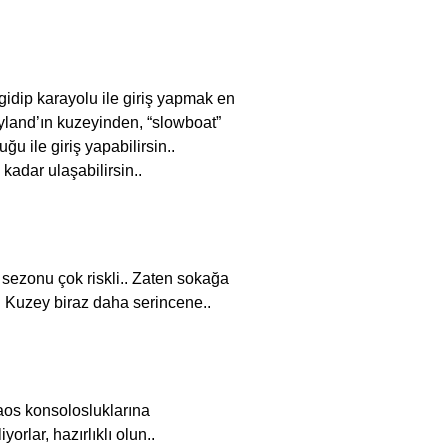
gidip karayolu ile giriş yapmak en
ayland’ın kuzeyinden, “slowboat”
 ile giriş yapabilirsin..
dar ulaşabilirsin..
 sezonu çok riskli.. Zaten sokağa
 Kuzey biraz daha serincene..
os konsolosluklarına
yorlar, hazırlıklı olun..