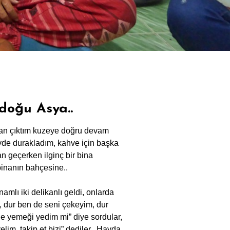
doğu Asya..
an çıktım kuzeye doğru devam
öyde durakladım, kahve için başka
n geçerken ilginç bir bina
inanın bahçesine..
amlı iki delikanlı geldi, onlarda
k, dur ben de seni çekeyim, dur
ğle yemeği yedim mi” diye sordular,
elim, takip et bizi” dediler.. Hayda..