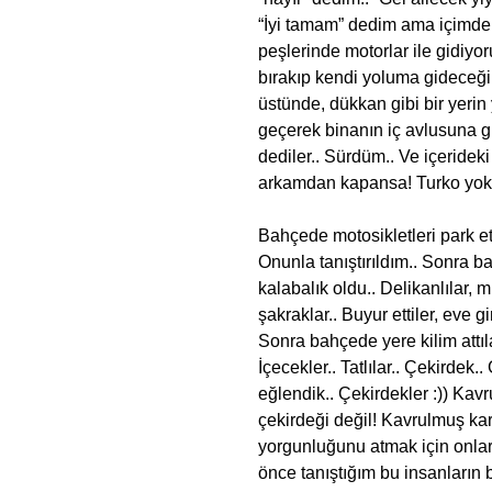
“İyi tamam” dedim ama içimde 
peşlerinde motorlar ile gidiyoru
bırakıp kendi yoluma gidece
üstünde, dükkan gibi bir yerin
geçerek binanın iç avlusuna gi
dediler.. Sürdüm.. Ve içerideki
arkamdan kapansa! Turko yok
Bahçede motosikletleri park ett
Onunla tanıştırıldım.. Sonra ba
kalabalık oldu.. Delikanlılar, 
şakraklar.. Buyur ettiler, eve g
Sonra bahçede yere kilim attıla
İçecekler.. Tatlılar.. Çekirdek.
eğlendik.. Çekirdekler :)) Ka
çekirdeği değil! Kavrulmuş kar
yorgunluğunu atmak için onlar
önce tanıştığım bu insanların