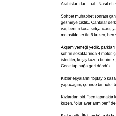
Arabistan’dan ithal.. Nasıl eller
Sohbet muhabbet sonrası çanta
gezmeye çıktık.. Çantalar derk
var, benim koca sırtçancası, y
motosikletler ile 6 kuzen, ben 
Akşam yemeği yedik, parkları 
şehrin sokaklarında 4 motor, çe
istediler, keşiş kuzen benim kı
Gece tapınağa geri döndük..
Kızlar eşyalarını toplayıp ka
yapacağım, şehirde bir hotel b
Kızlardan biri, “sen tapınakta
kuzen, “olur ayarlarım ben” ded
Kızlar gitti.. İlk tanıştığım iki