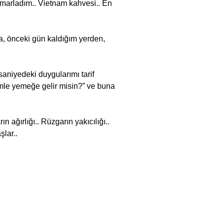
smarladım.. Vietnam kahvesi.. En
ra, önceki gün kaldığım yerden,
aniyedeki duygularımı tarif
imle yemeğe gelir misin?” ve buna
n ağırlığı.. Rüzgarın yakıcılığı..
lar..