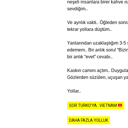
neşeli insanlara birer kahve ı
sevdiğim..
Ve ayrılık vakti.. Öğleden son
tekrar yollara düştüm..
Yanlarından uzaklaştığım 3-5 s
edemem.. Bir anlık soru! “Biz
bir anlık “evet” cevabı..
Kaskın camını açtım.. Duyguları
Gözlerden süzülen, uçuşan yaş
Yollar..
SOR TURKO’YA.. VIETNAM
DAHA FAZLA YOLLUK