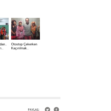
dan..
Otostop Çekerken
ı..
Kaçırılmak..
PAYLAŞ: