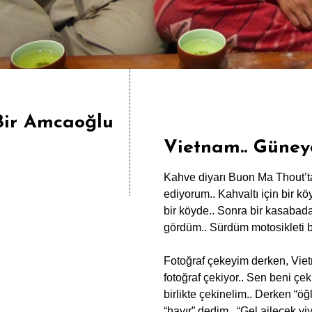
Bir Amcaoğlu
Vietnam.. Güney
Kahve diyarı Buon Ma Thout’t
ediyorum.. Kahvaltı için bir k
bir köyde.. Sonra bir kasabada
gördüm.. Sürdüm motosikleti b
Fotoğraf çekeyim derken, Vietn
fotoğraf çekiyor.. Sen beni çe
birlikte çekinelim.. Derken “ö
“hayır” dedim.. “Gel ailecek yiy