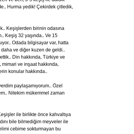
e.. Hurma yedik! Çekirdek çitledik,
k.. Keşişlerden birinin odasına
n.. Keşiş 32 yaşında.. Ve 15
ıyor.. Odada bilgisayar var, hatta
iş daha ve diğer kuzen de geldi..
ttik.. Din hakkında, Türkiye ve
 mimari ve inşaat hakkında,
erin konular hakkında..
verdim paylaşamıyorum.. Özel
emem.. Nitekim mükemmel zaman
eşişler ile birlikte önce kahvaltıya
adını bile bilmediğim meyveler ile
 elimi cebime sokturmayan bu