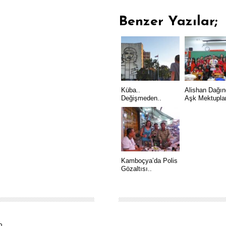
Benzer Yazılar;
Küba..
Alishan Dağın
Değişmeden..
Aşk Mektuplar
Kamboçya’da Polis
Gözaltısı..
R