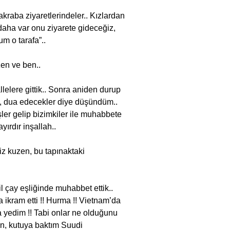
n akraba ziyaretlerindeler.. Kızlardan
daha var onu ziyarete gideceğiz,
um o tarafa”..
zen ve ben..
llelere gittik.. Sonra aniden durup
 ya, dua edecekler diye düşündüm..
işler gelip bizimkiler ile muhabbete
ayırdır inşallah..
z kuzen, bu tapınaktaki
l çay eşliğinde muhabbet ettik..
 ikram etti !! Hurma !! Vietnam’da
a yedim !! Tabi onlar ne olduğunu
için, kutuya baktım Suudi